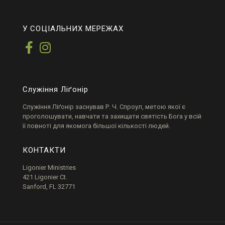
У СОЦІАЛЬНИХ МЕРЕЖАХ
Служіння Ліґонір
Служіння
Ліґонір
заснував Р. Ч.
Спроул
, метою якої є
проголошувати, навчати та захищати святість Бога у всій
її повноті для якомога більшої кількості людей.
КОНТАКТИ
Ligonier Ministries
421 Ligonier Ct.
Sanford, FL 32771