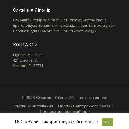
Служіння Ліґонір
Служіння
Ліґонір
заснував Р. Ч.
Спроул
, метою якої є
проголошувати, навчати та захищати святість Бога у всій
її повноті для якомога більшої кількості людей.
КОНТАКТИ
Ligonier Ministries
421 Ligonier Ct.
Sanford, FL 32771
© 2026 Служіння Ліґонір. Усі права захищено
Умови користування
Політика авторського права
Політика конфіденційності
Цей вебсайт використовує файли cookie.
OK