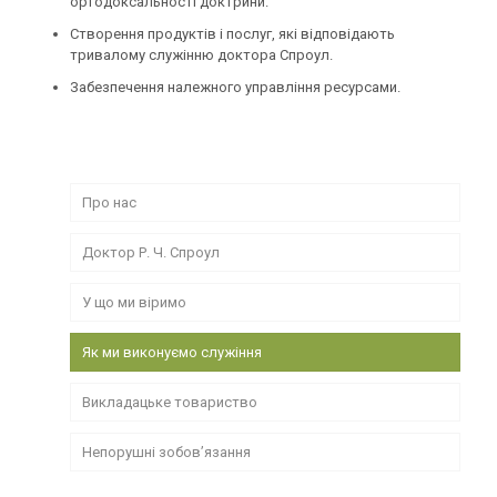
ортодоксальності доктрини.
Створення продуктів і послуг, які відповідають
тривалому служінню доктора Спроул.
Забезпечення належного управління ресурсами.
Про нас
Доктор Р. Ч. Спроул
У що ми віримо
Як ми виконуємо служіння
Викладацьке товариство
Непорушні зобов’язання