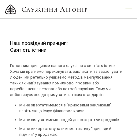
Наш провідний принцип:
Святість істини
Головним принципом нашого служіння є святість істини.
Хоча ми прагнемо переконувати, закликати та заохочувати
людей, ми ретельно уникаємо методів маніпулювання,
таких як нав’язування помилкової провини або
перебільшення переваг або потреб служіння. Тому ми
зобов’язуємося дотримуватися таких стандартів:
Ми не звертатимемося з “кризовими закликами”,
навіть якщо існує фінансова криза.
Ми не силуватимемо людей до пожертв чи продажів.
Ми не використовуватимемо тактику “принади й
підміни” у продажах.