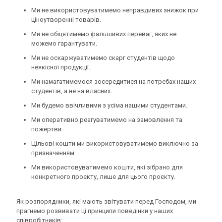
Ми не використовуватимемо неправдивих знижок при
ціноутворенні товарів.
Ми не обіцятимемо фальшивих переваг, яких не
можемо гарантувати.
Ми не оскаржуватимемо скарг студентів щодо
неякісної продукції.
Ми намагатимемося зосередитися на потребах наших
студентів, а не на власних.
Ми будемо ввічливими з усіма нашими студентами.
Ми оперативно реагуватимемо на замовлення та
пожертви.
Цільові кошти ми використовуватимемо виключно за
призначенням.
Ми використовуватимемо кошти, які зібрано для
конкретного проєкту, лише для цього проєкту.
Як розпорядники, які мають звітувати перед Господом, ми
прагнемо розвивати ці принципи поведінки у наших
співробітників: