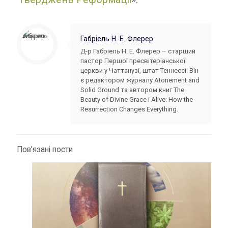
Габріель Н. Е. Флерер
Д-р Габріель Н. Е. Флерер – старший
пастор Першої пресвітеріанської
церкви у Чаттанузі, штат Теннессі. Він
є редактором журналу Atonement and
Solid Ground та автором книг The
Beauty of Divine Grace і Alive: How the
Resurrection Changes Everything.
Пов’язані пости