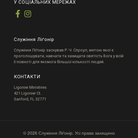
У СОЦІАЛЬНИХ МЕРЕЖАХ
Служіння Ліґонір
Служіння
Ліґонір
заснував Р. Ч.
Спроул
, метою якої є
проголошувати, навчати та захищати святість Бога у всій
її повноті для якомога більшої кількості людей.
КОНТАКТИ
Ligonier Ministries
421 Ligonier Ct.
Sanford, FL 32771
© 2026 Служіння Ліґонір. Усі права захищено