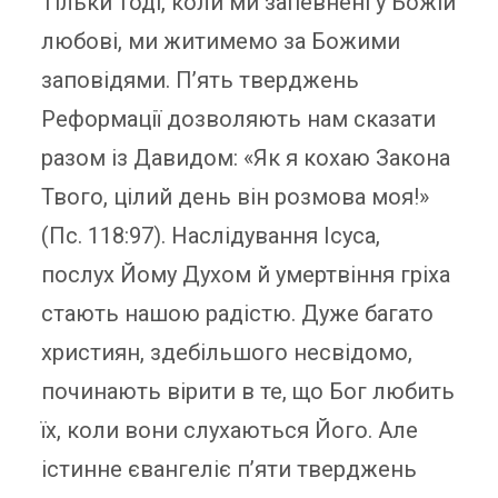
Тільки тоді, коли ми запевнені у Божій
любові, ми житимемо за Божими
заповідями. П’ять тверджень
Реформації дозволяють нам сказати
разом із Давидом: «Як я кохаю Закона
Твого, цілий день він розмова моя!»
(
Пс. 118:97
). Наслідування Ісуса,
послух Йому Духом й умертвіння гріха
стають нашою радістю. Дуже багато
християн, здебільшого несвідомо,
починають вірити в те, що Бог любить
їх, коли вони слухаються Його. Але
істинне євангеліє п’яти тверджень