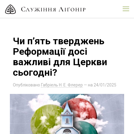
Чи п’ять тверджень
Реформації досі
важливі для Церкви
сьогодні?
Опубліковано
Габріель Н. Е. Флерер
— на
24/01/2025